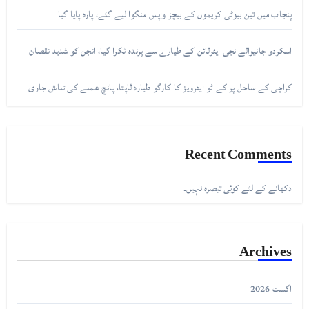
پنجاب میں تین بیوٹی کریموں کے بیچز واپس منگوا لیے گئے، پارہ پایا گیا
اسکردو جانیوالے نجی ایئرلائن کے طیارے سے پرندہ ٹکرا گیا، انجن کو شدید نقصان
کراچی کے ساحل پر کے ٹو ایئرویز کا کارگو طیارہ لاپتا، پانچ عملے کی تلاش جاری
Recent Comments
دکھانے کے لئے کوئی تبصرہ نہیں۔
Archives
اگست 2026