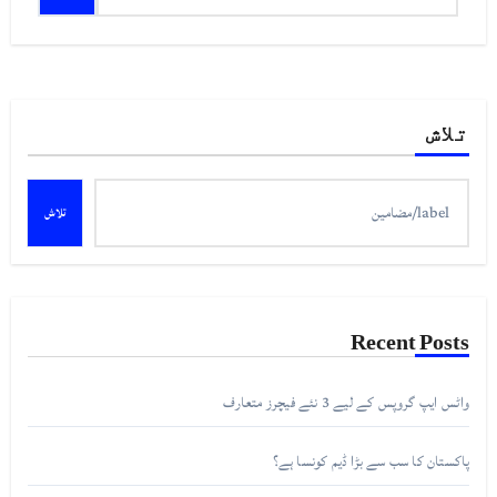
کریں
برائے:
تلاش
تلاش
Recent Posts
واٹس ایپ گروپس کے لیے 3 نئے فیچرز متعارف
پاکستان کا سب سے بڑا ڈیم کونسا ہے؟