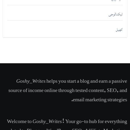
ٹیکنالوجی
کھیل
Goshy_Writes
helps you start a blog and earn a passive
source of income online through tested content, SEO, and
email marketing strategies​.
Welcome to
Goshy_Writes
! Your go-to hub for everything
related to Blogger, WordPress, SEO, Affiliate Marketing,