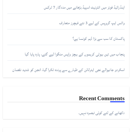
اینڈرائیڈ فونز میں انٹرنیٹ اسپیڈ بڑھانے میں مددگار 7 ٹرکس
واٹس ایپ گروپس کے لیے 3 نئے فیچرز متعارف
پاکستان کا سب سے بڑا ڈیم کونسا ہے؟
پنجاب میں تین بیوٹی کریموں کے بیچز واپس منگوا لیے گئے، پارہ پایا گیا
اسکردو جانیوالے نجی ایئرلائن کے طیارے سے پرندہ ٹکرا گیا، انجن کو شدید نقصان
Recent Comments
دکھانے کے لئے کوئی تبصرہ نہیں۔