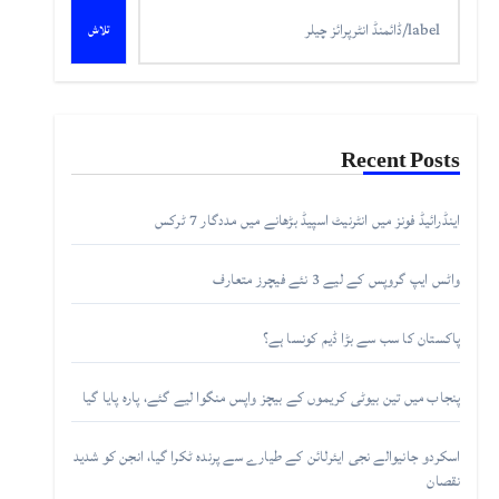
تلاش
Recent Posts
اینڈرائیڈ فونز میں انٹرنیٹ اسپیڈ بڑھانے میں مددگار 7 ٹرکس
واٹس ایپ گروپس کے لیے 3 نئے فیچرز متعارف
پاکستان کا سب سے بڑا ڈیم کونسا ہے؟
پنجاب میں تین بیوٹی کریموں کے بیچز واپس منگوا لیے گئے، پارہ پایا گیا
اسکردو جانیوالے نجی ایئرلائن کے طیارے سے پرندہ ٹکرا گیا، انجن کو شدید
نقصان