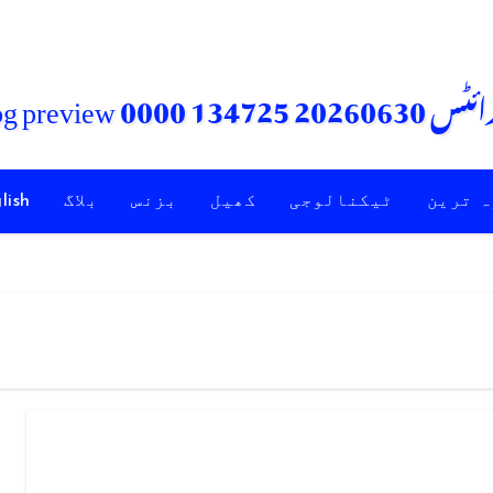
ہ ترین
ٹیکنالوجی
کھیل
بزنس
بلاگ
lish